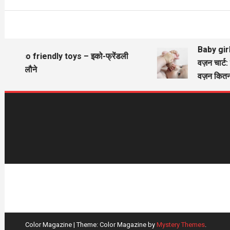
Baby girl
Eco friendly toys – इको-फ्रेंडली
वज़न चार्ट:
खिलौने
वज़न कितन
Color Magazine
|
Theme: Color Magazine by
Mystery Themes
.