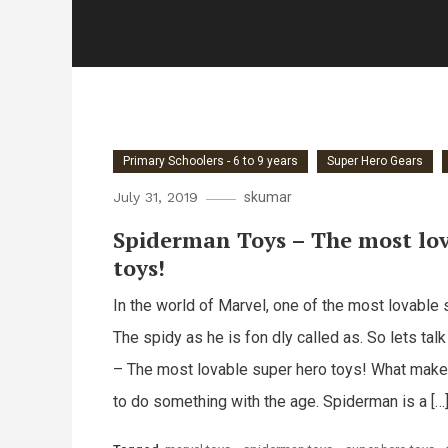
Primary Schoolers - 6 to 9 years
Super Hero Gears
July 31, 2019
skumar
Spiderman Toys – The most lov
toys!
In the world of Marvel, one of the most lovable 
The spidy as he is fon dly called as. So lets ta
– The most lovable super hero toys! What makes
to do something with the age. Spiderman is a […