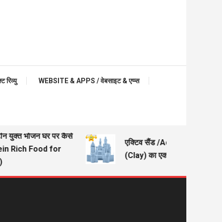
रिव्यु
WEBSITE & APPS / वेबसाइट & एप्प्स
ीन युक्त भोजन घर पर कैसे
एक्टिव सैंड /Active Sand – मिट्
ein Rich Food for
(Clay) का एक अच्छा विकल्प