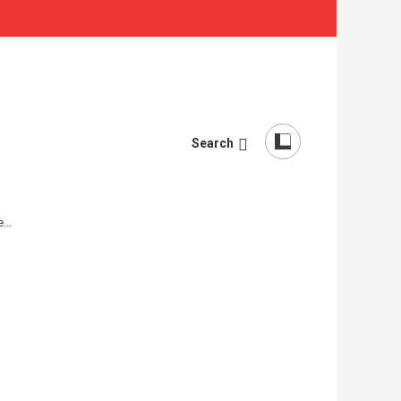
Search
re…