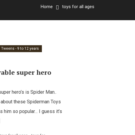
Home
toys for all ages
Tweens - 9 to 12 years
able super hero
super hero’s is Spider Man..
lk about these Spiderman Toys
 him so popular… I guess it’s
]