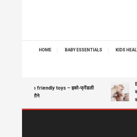
HOME
BABY ESSENTIALS
KIDS HEALTH
Ba
Eco friendly toys – इको-फ्रेंडली
वज
खिलौने
वज