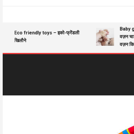
Baby gir
Eco friendly toys – इको-फ्रेंडली
वज़न चार्
खिलौने
वज़न कित