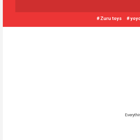
Skip
To
Zuru toys
yoy
Content
Everythi